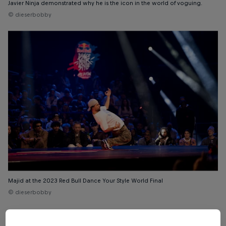
Javier Ninja demonstrated why he is the icon in the world of voguing.
© dieserbobby
Majid at the 2023 Red Bull Dance Your Style World Final
© dieserbobby