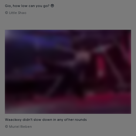
Gio, how low can you go? 😎
© Little Shao
Waackxxy didn't slow down in any of her rounds
© Muriel Rieben