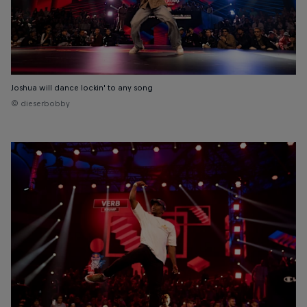
Joshua will dance lockin' to any song
© dieserbobby