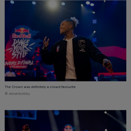
The Crown was definitely a crowd favourite
© dieserbobby