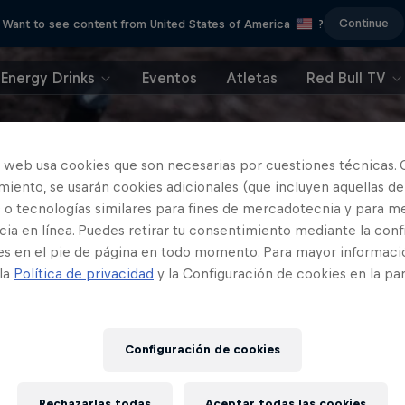
Continue
Want to see content from United States of America
?
Energy Drinks
Eventos
Atletas
Red Bull TV
o web usa cookies que son necesarias por cuestiones técnicas. 
iento, se usarán cookies adicionales (que incluyen aquellas de
 o tecnologías similares para fines de mercadotecnia y para me
ia en línea. Puedes retirar tu consentimiento mediante la conf
es en el pie de página en todo momento. Para mayor informaci
 la
Política de privacidad
y la Configuración de cookies en la pa
Configuración de cookies
Rechazarlas todas
Aceptar todas las cookies