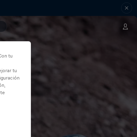
Con tu
jorar tu
iguración
ón,
rte