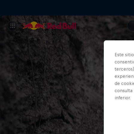
Este siti
consentim
terceros)
experienc
de cooki
consulta
inferior.