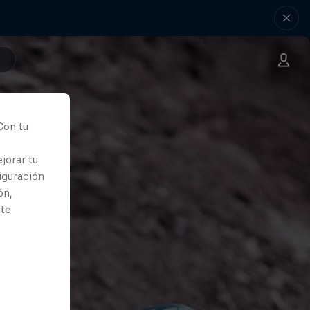
Con tu
jorar tu
iguración
ón,
rte