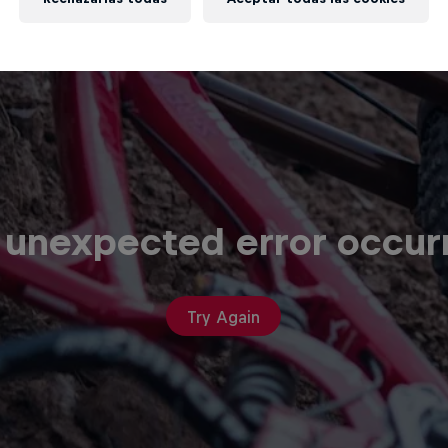
 unexpected error occur
Try Again