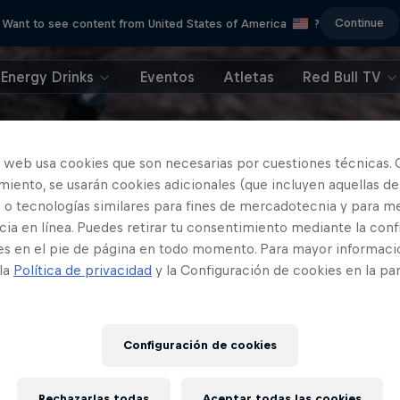
Continue
Want to see content from United States of America
?
Energy Drinks
Eventos
Atletas
Red Bull TV
o web usa cookies que son necesarias por cuestiones técnicas. 
iento, se usarán cookies adicionales (que incluyen aquellas de
 o tecnologías similares para fines de mercadotecnia y para me
ia en línea. Puedes retirar tu consentimiento mediante la conf
es en el pie de página en todo momento. Para mayor informaci
 la
Política de privacidad
y la Configuración de cookies en la pa
Configuración de cookies
Rechazarlas todas
Aceptar todas las cookies