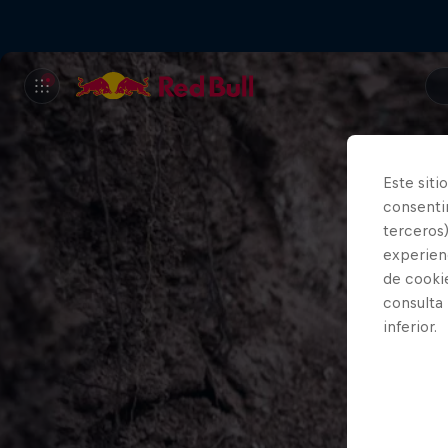
Este siti
consentim
terceros)
experienc
de cooki
consulta
inferior.