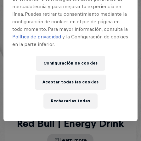
todos y todas.
mercadotecnia y para mejorar tu experiencia en
línea. Puedes retirar tu consentimiento mediante la
Así mismo, la educación, las letras, el habla, la
configuración de cookies en el pie de página en
escritura, la palabra misma. Todo nos dirige hacía
todo momento. Para mayor información, consulta la
nuestra hermosa disciplina, el freestyle. Puede que
Política de privacidad
y la Configuración de cookies
sea extraño relacionarlos, sin embargo, resulta
en la parte inferior.
llamativo que la provincia mencionada pueda tener
una influencia (pequeña o grande) en lo que
Configuración de cookies
sucede hoy en día en las batallas de gallos.
Aceptar todas las cookies
RED BULL ENERGY DRINK ES UNA BEBIDA
Rechazarlas todas
FUNCIONAL QUE TE DA ALAS CUANDO LAS
NECESITAS.
Red Bull | Energy Drink
Learn more