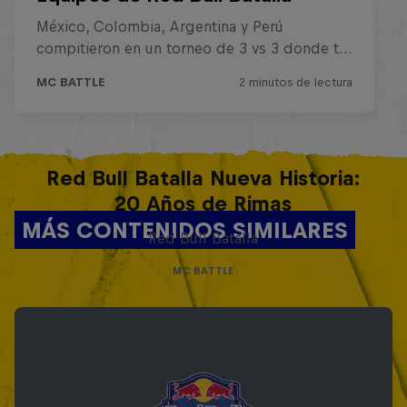
Red Bull Batalla Nueva Historia:
20 Años de Rimas
MÁS CONTENIDOS SIMILARES
Red Bull Batalla
MC BATTLE