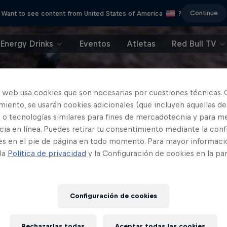
Continue
Want to see content from United States of America
?
Energy Drinks
Eventos
Atletas
Red Bull TV
o web usa cookies que son necesarias por cuestiones técnicas. 
iento, se usarán cookies adicionales (que incluyen aquellas de
 o tecnologías similares para fines de mercadotecnia y para me
ia en línea. Puedes retirar tu consentimiento mediante la conf
es en el pie de página en todo momento. Para mayor informaci
 la
Política de privacidad
y la Configuración de cookies en la pa
Configuración de cookies
Rechazarlas todas
Aceptar todas las cookies