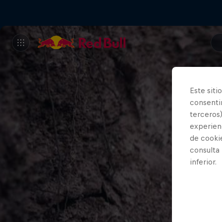
Este siti
consentim
terceros)
experienc
de cooki
consulta
inferior.