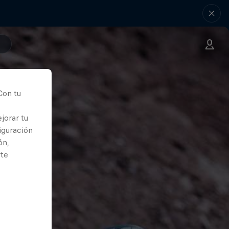
Con tu
jorar tu
iguración
ón,
rte