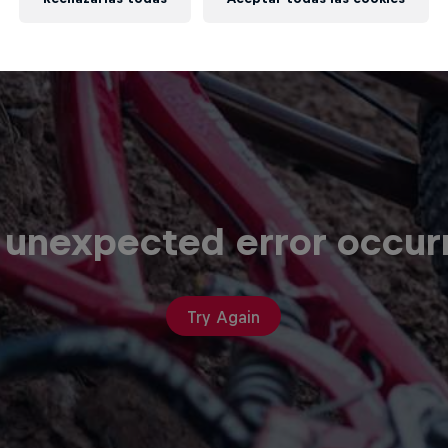
 unexpected error occur
Try Again