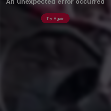
An unexpected error occurred
Try Again