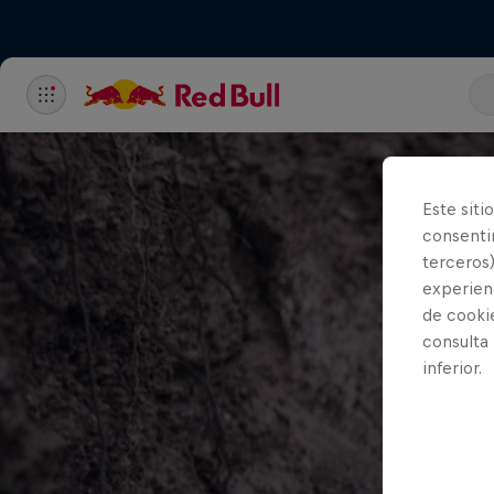
Este siti
consentim
terceros)
experienc
de cooki
consulta
inferior.