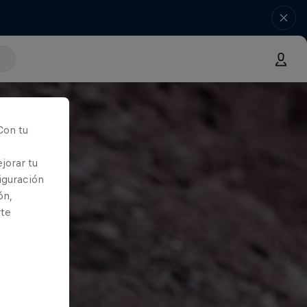
Con tu
jorar tu
iguración
ón,
rte