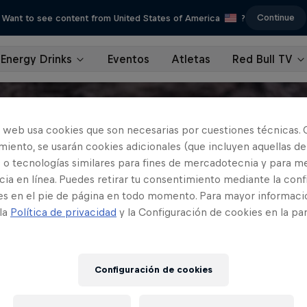
Continue
Want to see content from United States of America
?
Energy Drinks
Eventos
Atletas
Red Bull TV
o web usa cookies que son necesarias por cuestiones técnicas. 
iento, se usarán cookies adicionales (que incluyen aquellas de
 o tecnologías similares para fines de mercadotecnia y para me
ia en línea. Puedes retirar tu consentimiento mediante la conf
es en el pie de página en todo momento. Para mayor informaci
 la
Política de privacidad
y la Configuración de cookies en la pa
Configuración de cookies