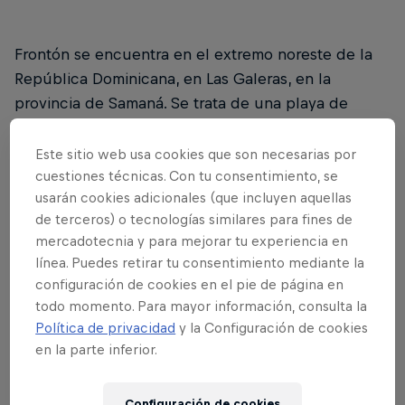
Frontón se encuentra en el extremo noreste de la
República Dominicana, en Las Galeras, en la
provincia de Samaná. Se trata de una playa de
arena blanca bordeada de bosque frente al Océano
Atlántico. Este rinconcito de RD lleno de aventuras,
Este sitio web usa cookies que son necesarias por
es accesible por barco desde Las Galeras, o
cuestiones técnicas. Con tu consentimiento, se
usarán cookies adicionales (que incluyen aquellas
realizando una caminata de aproximadamente 1
de terceros) o tecnologías similares para fines de
hora y media entre sus selvas. Los verdaderos
mercadotecnia y para mejorar tu experiencia en
amantes de la naturaleza recomiendan hacer el
línea. Puedes retirar tu consentimiento mediante la
recorrido a pie.
configuración de cookies en el pie de página en
todo momento. Para mayor información, consulta la
Política de privacidad
y la Configuración de cookies
en la parte inferior.
Durante todo el trayecto a pie vas sintiendo la
adrenalina, iniciando por la mina de Mármol y
Configuración de cookies