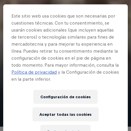
Este sitio web usa cookies que son necesarias por
cuestiones técnicas. Con tu consentimiento, se
usarán cookies adicionales (que incluyen aquellas
de terceros) o tecnologías similares para fines de
mercadotecnia y para mejorar tu experiencia en
línea. Puedes retirar tu consentimiento mediante la
configuración de cookies en el pie de página en
3 minutos
todo momento. Para mayor información, consulta la
Entrevistamos a Rosalía
Política de privacidad
y la Configuración de cookies
en la parte inferior.
Hablamos con la gran Rosalía con motivo del concierto en la Plaza
de Colón de Madrid que fue presentado por Red Bull Music.
Configuración de cookies
Ver
Aceptar todas las cookies