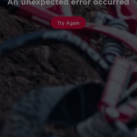
An unexpected error occurred
Try Again