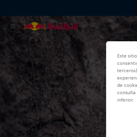
Este siti
consentim
terceros)
experienc
de cooki
consulta
inferior.