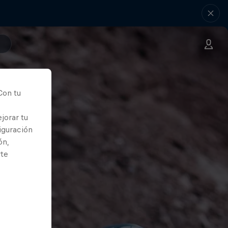
Con tu
jorar tu
iguración
ón,
rte