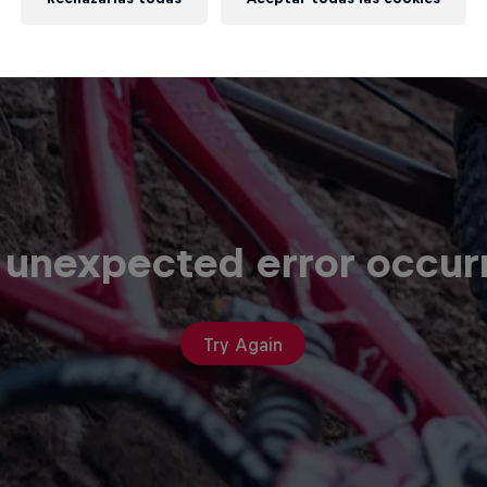
 unexpected error occur
Try Again