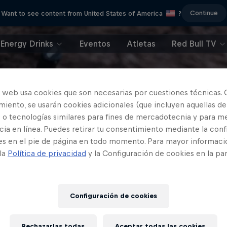
Continue
Want to see content from United States of America
?
Energy Drinks
Eventos
Atletas
Red Bull TV
o web usa cookies que son necesarias por cuestiones técnicas. 
iento, se usarán cookies adicionales (que incluyen aquellas de
 o tecnologías similares para fines de mercadotecnia y para me
ia en línea. Puedes retirar tu consentimiento mediante la conf
es en el pie de página en todo momento. Para mayor informaci
 la
Política de privacidad
y la Configuración de cookies en la pa
Configuración de cookies
Rechazarlas todas
Aceptar todas las cookies