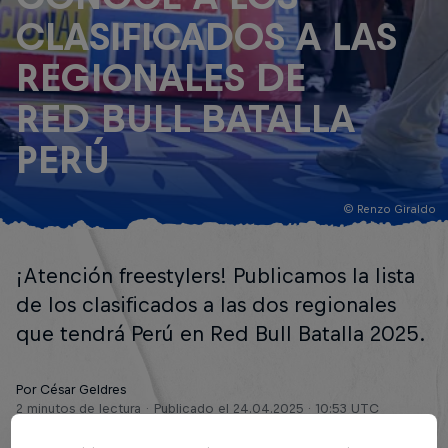
CLASIFICADOS A LAS
REGIONALES DE
RED BULL BATALLA
PERÚ
© Renzo Giraldo
¡Atención freestylers! Publicamos la lista
de los clasificados a las dos regionales
que tendrá Perú en Red Bull Batalla 2025.
Por César Geldres
2 minutos de lectura
Publicado el
24.04.2025 · 10:53 UTC