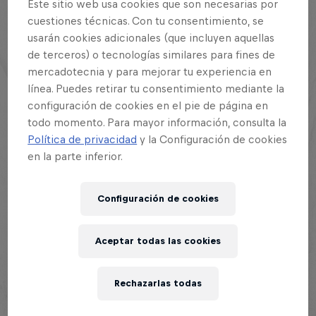
Este sitio web usa cookies que son necesarias por
cuestiones técnicas. Con tu consentimiento, se
usarán cookies adicionales (que incluyen aquellas
Esta historia es parte de
de terceros) o tecnologías similares para fines de
mercadotecnia y para mejorar tu experiencia en
línea. Puedes retirar tu consentimiento mediante la
Red Bull Batalla
configuración de cookies en el pie de página en
130 Tour Stops
todo momento. Para mayor información, consulta la
Política de privacidad
y la Configuración de cookies
en la parte inferior.
3, 2 ,1 ¡Tiempo! La espera terminó y ya tenemos a los
clasificados para
Red Bull Batalla Perú 2025.
La
Configuración de cookies
lista nos muestra gratas sorpresas: como el regreso
de freestylers consagrados, exponentes que vienen
mostrando un gran nivel y los siempre
Aceptar todas las cookies
impredecibles debutantes.
Rechazarlas todas
Este año
Red Bull Batalla Perú
tendrá dos
regionales en Lima, en cada una de ellas 16