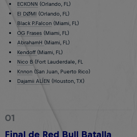
ECKONN
(Orlando, FL)
El DØMI
(Orlando, FL)
Black P.Falcon
(Miami, FL)
OG Frases
(Miami, FL)
AbrahamH
(Miami, FL)
Kendoff
(Miami, FL)
Nico B
(Fort Lauderdale, FL
Knnon
(San Juan, Puerto Rico)
Dajamii ALÍEN
(Houston, TX)
01
Final de Red Bull Batalla