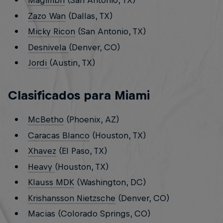
Magimbri
(San Antonio, TX)
Zazo Wan
(Dallas, TX)
Micky Ricon
(San Antonio, TX)
Desnivela
(Denver, CO)
Jordi
(Austin, TX)
Clasificados para Miami
McBetho
(Phoenix, AZ)
Caracas Blanco
(Houston, TX)
Xhavez
(El Paso, TX)
Heavy
(Houston, TX)
Klauss MDK
(Washington, DC)
Krishansson Nietzsche
(Denver, CO)
Macias (Colorado Springs, CO)