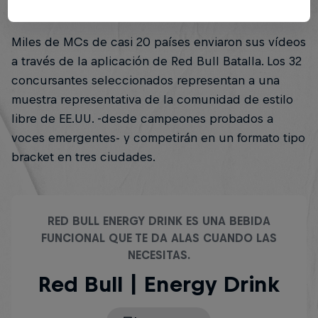
septiembre.
Miles de MCs de casi 20 países enviaron sus vídeos
a través de la aplicación de Red Bull Batalla. Los 32
concursantes seleccionados representan a una
muestra representativa de la comunidad de estilo
libre de EE.UU. -desde campeones probados a
voces emergentes- y competirán en un formato tipo
bracket en tres ciudades.
RED BULL ENERGY DRINK ES UNA BEBIDA
FUNCIONAL QUE TE DA ALAS CUANDO LAS
NECESITAS.
Red Bull | Energy Drink