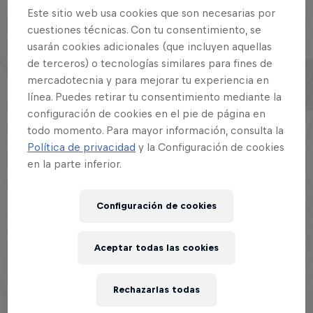
Este sitio web usa cookies que son necesarias por
cuestiones técnicas. Con tu consentimiento, se
Esta historia es parte de
usarán cookies adicionales (que incluyen aquellas
de terceros) o tecnologías similares para fines de
Red Bull Batalla Chicago
Red Bull Batalla
mercadotecnia y para mejorar tu experiencia en
Qualifier
130 Tour Stops
línea. Puedes retirar tu consentimiento mediante la
14 Junio 2025
configuración de cookies en el pie de página en
todo momento. Para mayor información, consulta la
Resumen
Política de privacidad
y la Configuración de cookies
en la parte inferior.
Final de Red Bull Batalla EE.UU: Nueva York
1
Configuración de cookies
Tras una ronda de solicitudes que ha batido
récords, los 32 mejores raperos del país se
Aceptar todas las cookies
enfrentarán en dos regionales de alto nivel, que
desembocarán en una histórica Final de Red Bull
Rechazarlas todas
Batalla Estados Unidos en Nueva York el 26 de