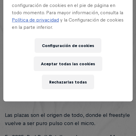
configuración de cookies en el pie de página en
todo momento. Para mayor información, consulta la
Política de privacidad
y la Configuración de cookies
en la parte inferior.
Esta historia es parte de
Configuración de cookies
Red Bull Batalla
130 Tour Stops
Aceptar todas las cookies
Resumen
Rechazarlas todas
Participantes
1
Las plazas son el origen de todo, donde el freestyle
vuelve a ser puro pulso con el micro.