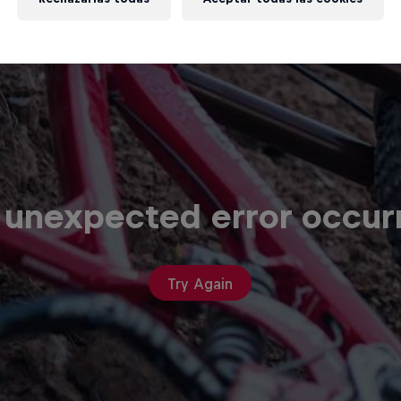
 unexpected error occur
Try Again