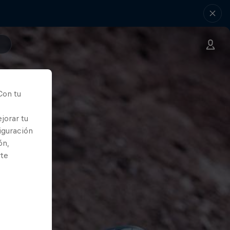
Con tu
jorar tu
iguración
ón,
rte