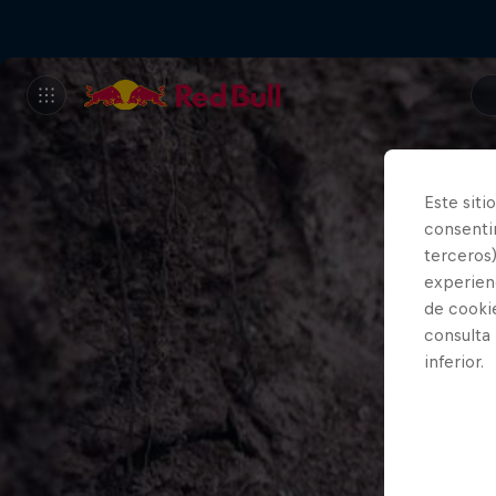
Este siti
consentim
terceros)
experienc
de cooki
consulta
inferior.