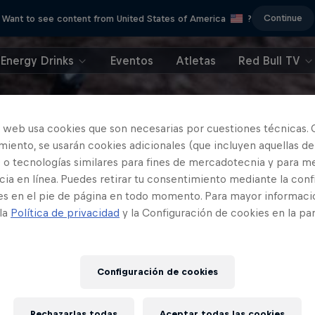
Continue
Want to see content from United States of America
?
Energy Drinks
Eventos
Atletas
Red Bull TV
o web usa cookies que son necesarias por cuestiones técnicas. 
iento, se usarán cookies adicionales (que incluyen aquellas de
 o tecnologías similares para fines de mercadotecnia y para me
ia en línea. Puedes retirar tu consentimiento mediante la conf
es en el pie de página en todo momento. Para mayor informaci
 la
Política de privacidad
y la Configuración de cookies en la pa
Configuración de cookies
Rechazarlas todas
Aceptar todas las cookies