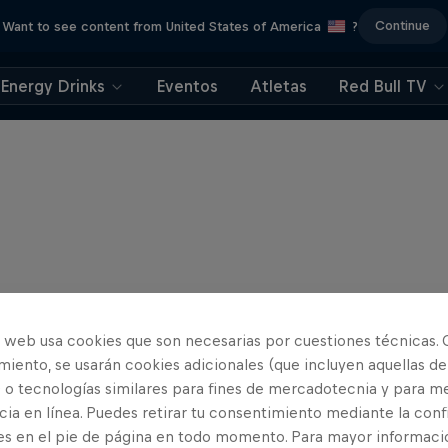
Continue
Want to see content from United States of America
?
Energy Drinks
Eventos
Atletas
Red Bull TV
o web usa cookies que son necesarias por cuestiones técnicas. 
iento, se usarán cookies adicionales (que incluyen aquellas de
 o tecnologías similares para fines de mercadotecnia y para me
ia en línea. Puedes retirar tu consentimiento mediante la conf
es en el pie de página en todo momento. Para mayor informaci