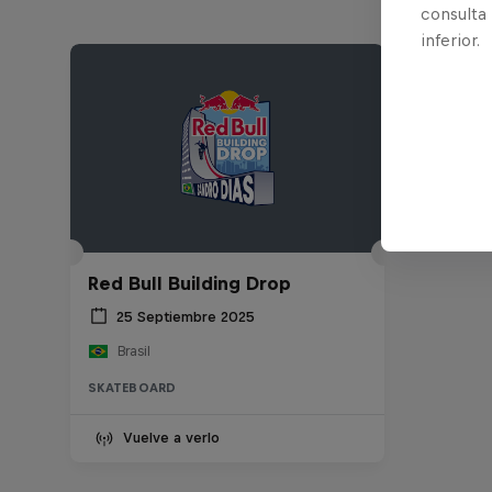
consulta
inferior.
Red Bull Building Drop
25 Septiembre 2025
Brasil
SKATEBOARD
Vuelve a verlo