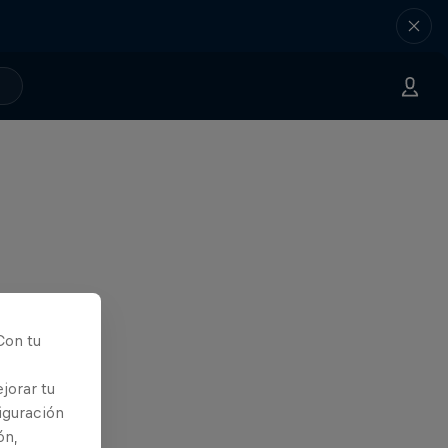
Con tu
jorar tu
iguración
ón,