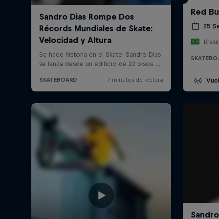
Red Bu
25 S
Brasil
SKATEBO
Vuel