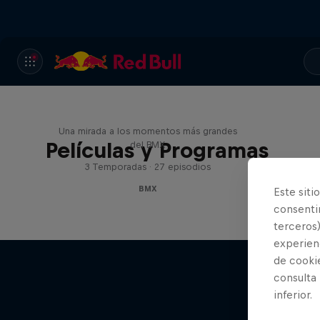
Raditudes
Una mirada a los momentos más grandes
Películas y Programas
del BMX
3 Temporadas · 27 episodios
BMX
Este siti
consentim
terceros)
experienc
de cooki
consulta
inferior.