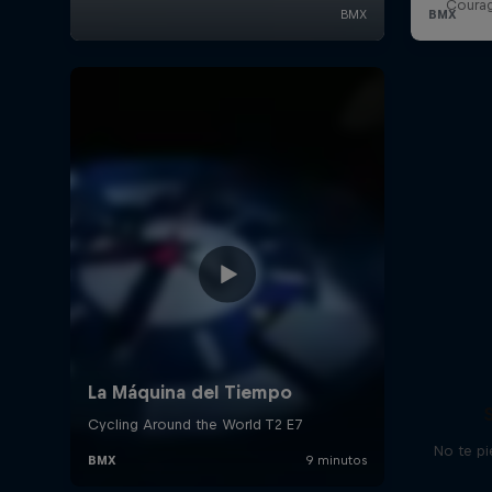
Courag
No te pi