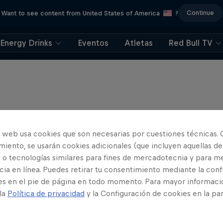
Continue
Want to see content from United States of America
?
Energy Drinks
Eventos
Atletas
Red Bull TV
o web usa cookies que son necesarias por cuestiones técnicas. 
iento, se usarán cookies adicionales (que incluyen aquellas de
 o tecnologías similares para fines de mercadotecnia y para me
ia en línea. Puedes retirar tu consentimiento mediante la conf
es en el pie de página en todo momento. Para mayor informaci
 la
Política de privacidad
y la Configuración de cookies en la pa
Raditudes