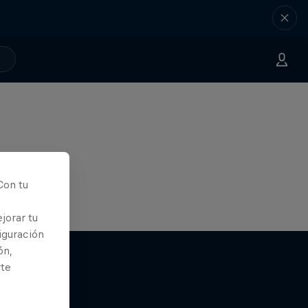
Con tu
jorar tu
iguración
ón,
rte