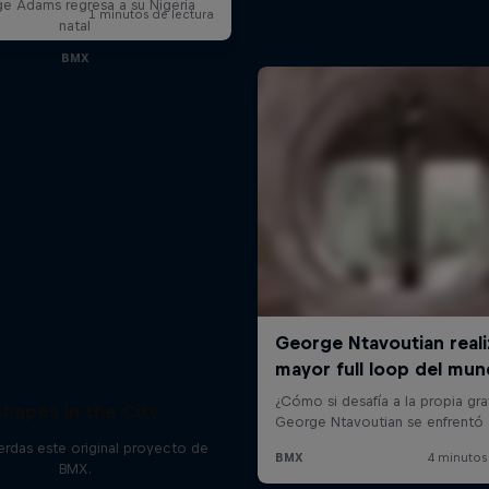
e Adams regresa a su Nigeria
natal
BMX
Shapes in the City
erdas este original proyecto de
BMX.