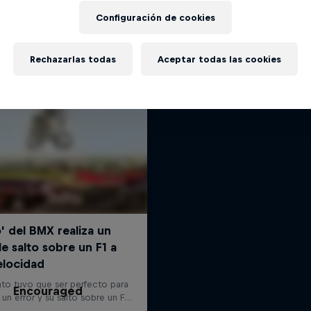
Una mirada a los momentos má
Más contenidos similares
Configuración de cookies
del BMX
3 Temporadas · 27 episod
Rechazarlas todas
Aceptar todas las cookies
BMX
Encouraged