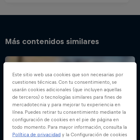
Más contenidos similares
Este sitio web usa cookies que son necesarias por
cuestiones técnicas. Con tu consentimiento, se
usarán cookies adicionales (que incluyen aquellas
de terceros) o tecnologías similares para fines de
mercadotecnia y para mejorar tu experiencia en
línea. Puedes retirar tu consentimiento mediante la
configuración de cookies en el pie de página en
todo momento. Para mayor información, consulta la
Política de privacidad
y la Configuración de cookies