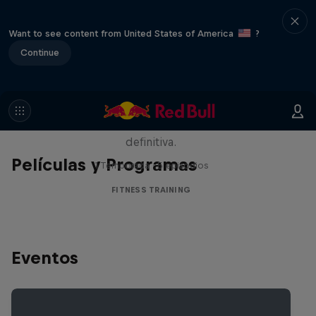
Want to see content from United States of America
?
Continue
Beyond the ROX
Los mejores atletas HYROX compiten
alrededor del mundo en la carrera de fitness
definitiva.
Películas y Programas
1 Temporada · 5 episodios
FITNESS TRAINING
Eventos