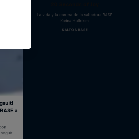
20 Seconds of Joy
La vida y la carrera de la saltadora BASE
Karina Hollekim
SALTOS BASE