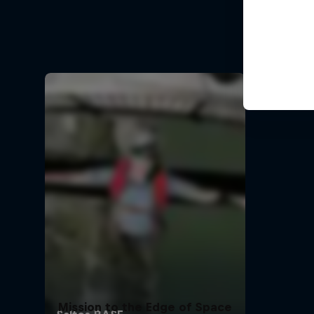
La incre
Mission to the Edge of Space