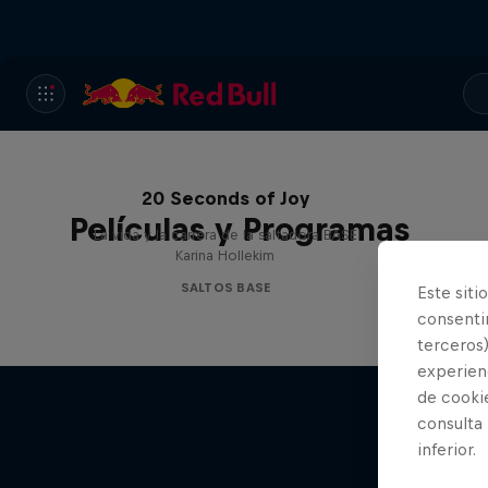
20 Seconds of Joy
Películas y Programas
La vida y la carrera de la saltadora BASE
Karina Hollekim
SALTOS BASE
Este siti
consentim
terceros)
experienc
de cooki
consulta
inferior.
Felix