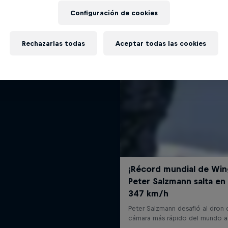
Fly
Más contenidos similares
Configuración de cookies
íble vida más allá de los límites
de Felix Baumgartner.
Rechazarlas todas
Aceptar todas las cookies
SALTOS BASE