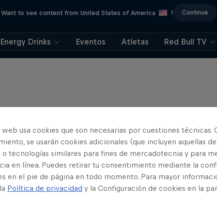
Continue
Want to see content from United States of America
?
Energy Drinks
Eventos
Atletas
Red Bull TV
o web usa cookies que son necesarias por cuestiones técnicas. 
iento, se usarán cookies adicionales (que incluyen aquellas de
 o tecnologías similares para fines de mercadotecnia y para me
ia en línea. Puedes retirar tu consentimiento mediante la conf
es en el pie de página en todo momento. Para mayor informaci
 la
Política de privacidad
y la Configuración de cookies en la pa
 Baumgartner: Born to