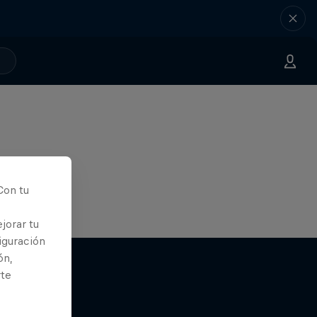
Con tu
jorar tu
iguración
ón,
rte