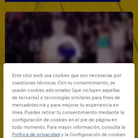
Este sitio web usa cookies que son necesarias por
cuestiones técnicas. Con tu consentimiento, se
usarán cookies adicionales (que incluyen aquellas
de terceros) o tecnologías similares para fines de
mercadotecnia y para mejorar tu experiencia en
línea. Puedes retirar tu consentimiento mediante la
configuración de cookies en el pie de página en
todo momento. Para mayor información, consulta la
Política de privacidad
y la Configuración de cookies