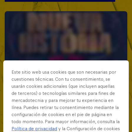
Este sitio web usa cookies que son necesarias por
cuestiones técnicas. Con tu consentimiento, se
usarán cookies adicionales (que incluyen aquellas
de terceros) o tecnologías similares para fines de
mercadotecnia y para mejorar tu experiencia en
línea. Puedes retirar tu consentimiento mediante la
configuración de cookies en el pie de página en
todo momento. Para mayor información, consulta la
Política de privacidad
y la Configuración de cookies