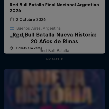
Red Bull Batalla Final Nacional Argentina
2026
2 Octubre 2026
Buenos Aires, Argentina
Red Bull Batalla Nueva Historia:
MC BATTLE
20 Años de Rimas
Tickets a la venta
Red Bull Batalla
MC BATTLE