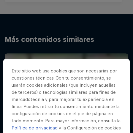
Más contenidos similares
Este sitio web usa cookies que son necesarias por
cuestiones técnicas. Con tu consentimiento, se
usarán cookies adicionales (que incluyen aquellas
de terceros) o tecnologías similares para fines de
mercadotecnia y para mejorar tu experiencia en
línea. Puedes retirar tu consentimiento mediante la
configuración de cookies en el pie de página en
todo momento. Para mayor información, consulta la
Política de privacidad
y la Configuración de cookies