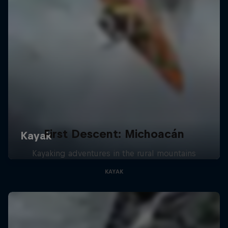
First Descent: Michoacán
Kayaking adventures in the rural mountains
KAYAK