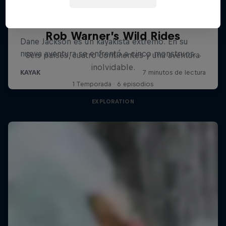
Rob Warner’s Wild Rides
Seis países, cuatro continentes y una aventura
inolvidable.
1 Temporada · 6 episodios
EXPLORATION