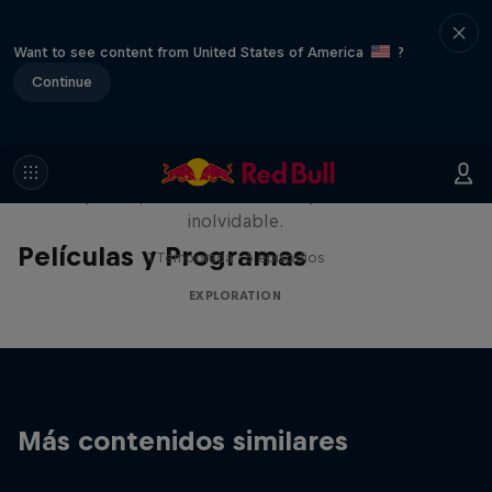
Want to see content from United States of America
?
Continue
Rob Warner’s Wild Rides
Seis países, cuatro continentes y una aventura
inolvidable.
Películas y Programas
1 Temporada · 6 episodios
EXPLORATION
Más contenidos similares