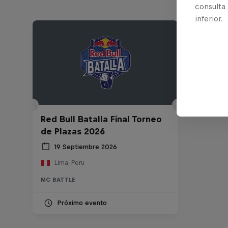
consulta
inferior.
Red Bull Batalla Final Torneo
de Plazas 2026
19 Septiembre 2026
Lima, Peru
MC BATTLE
Próximo evento