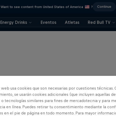
Continue
Want to see content from United States of America
?
Energy Drinks
Eventos
Atletas
Red Bull TV
o web usa cookies que son necesarias por cuestiones técnicas. 
iento, se usarán cookies adicionales (que incluyen aquellas de
 o tecnologías similares para fines de mercadotecnia y para me
ia en línea. Puedes retirar tu consentimiento mediante la conf
es en el pie de página en todo momento. Para mayor informaci