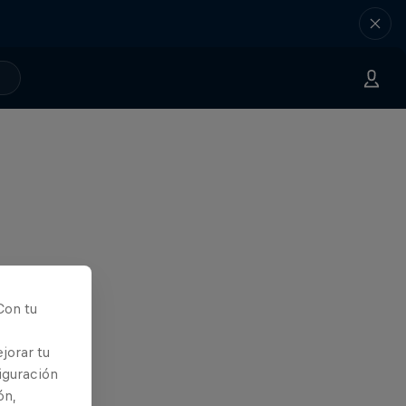
Con tu
jorar tu
iguración
ón,