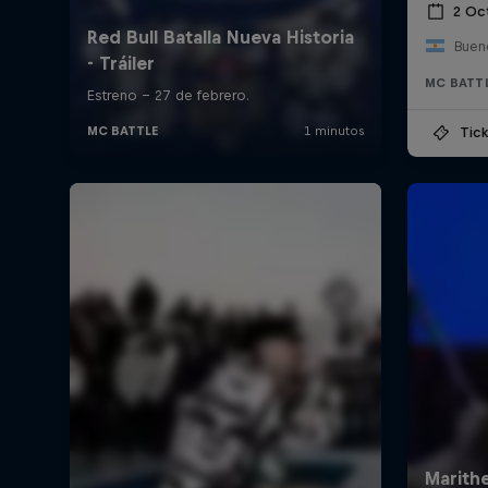
2 Oc
Bueno
MC BATT
Tick