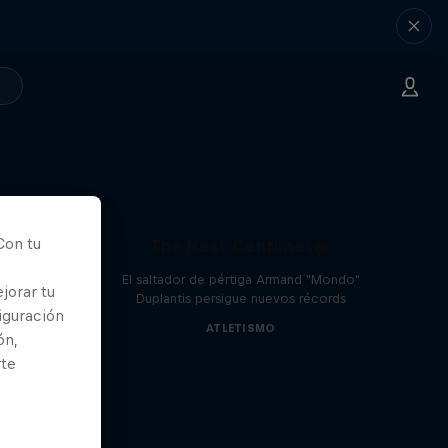
Con tu
The Next Centimeter
El saltador de pértiga Armand "Mondo"
jorar tu
Duplantis persigue nuevos récords
iguración
ATLETISMO
ón,
rte