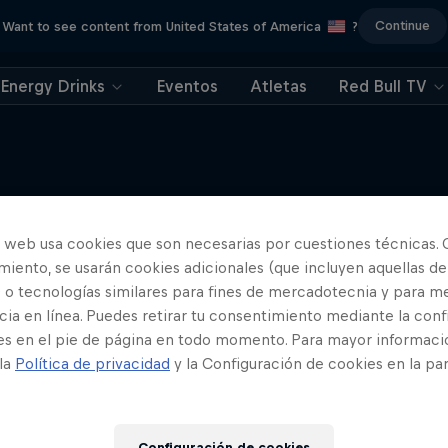
Continue
Want to see content from United States of America
?
Energy Drinks
Eventos
Atletas
Red Bull TV
o web usa cookies que son necesarias por cuestiones técnicas. 
Born to Fly
Más contenidos similares
iento, se usarán cookies adicionales (que incluyen aquellas de
e de Mondo Duplantis a la gloria
 o tecnologías similares para fines de mercadotecnia y para me
del salto con pértiga
ia en línea. Puedes retirar tu consentimiento mediante la conf
ATLETISMO
es en el pie de página en todo momento. Para mayor informaci
 la
Política de privacidad
y la Configuración de cookies en la pa
Configuración de cookies