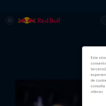
Este siti
consentim
El viaj
terceros)
experienc
de cooki
consulta
inferior.