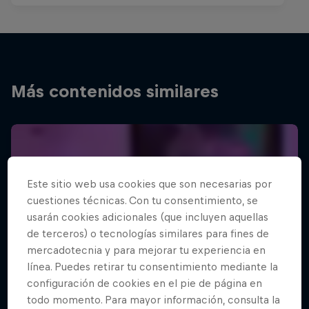
Más contenidos similares
Este sitio web usa cookies que son necesarias por
cuestiones técnicas. Con tu consentimiento, se
usarán cookies adicionales (que incluyen aquellas
de terceros) o tecnologías similares para fines de
mercadotecnia y para mejorar tu experiencia en
línea. Puedes retirar tu consentimiento mediante la
configuración de cookies en el pie de página en
todo momento. Para mayor información, consulta la