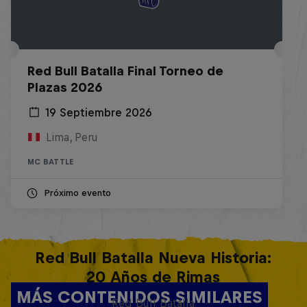
Red Bull Batalla Final Torneo de
Plazas 2026
19 Septiembre 2026
Lima, Peru
MC BATTLE
Próximo evento
Red Bull Batalla Nueva Historia:
20 Años de Rimas
MÁS CONTENIDOS SIMILARES
Red Bull Batalla