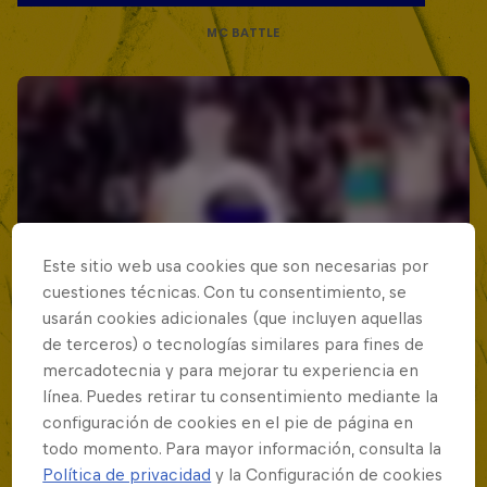
MC BATTLE
Este sitio web usa cookies que son necesarias por
cuestiones técnicas. Con tu consentimiento, se
usarán cookies adicionales (que incluyen aquellas
de terceros) o tecnologías similares para fines de
mercadotecnia y para mejorar tu experiencia en
línea. Puedes retirar tu consentimiento mediante la
configuración de cookies en el pie de página en
todo momento. Para mayor información, consulta la
Política de privacidad
y la Configuración de cookies