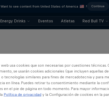
Continue
Want to see content from United States of America
?
Energy Drinks
Eventos
Atletas
Red Bull TV
o web usa cookies que son necesarias por cuestiones técnicas. 
iento, se usarán cookies adicionales (que incluyen aquellas de
 o tecnologías similares para fines de mercadotecnia y para me
ia en línea. Puedes retirar tu consentimiento mediante la conf
es en el pie de página en todo momento. Para mayor informaci
 la
Política de privacidad
y la Configuración de cookies en la pa