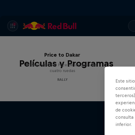
Price to Dakar
Películas y Programas
El viaje de Toby Price de las dos a las
cuatro ruedas
RALLY
Este siti
consentim
terceros)
experienc
de cooki
consulta
inferior.