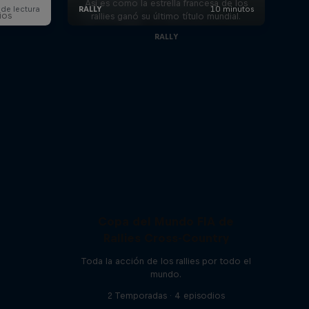
Así es como la estrella francesa de los
ios
rallies ganó su último título mundial.
RALLY
Copa del Mundo FIA de
Rallies Cross-Country
Toda la acción de los rallies por todo el
mundo.
2 Temporadas · 4 episodios