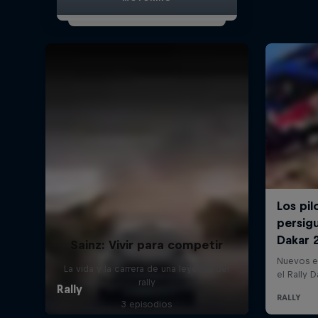
Sainz: Vivir para competir
La vida y la carrera de una leyenda del
rally
3 episodios