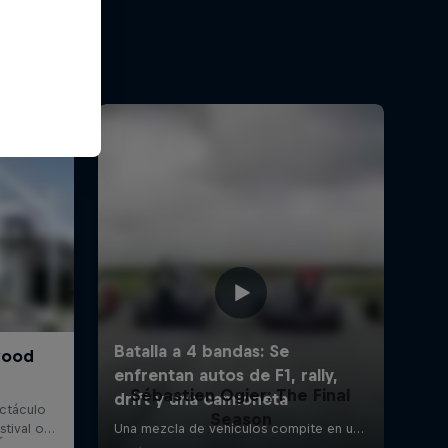
Sébastien Ogier: The Final
Season
r