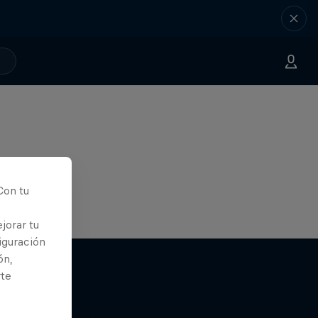
Con tu
jorar tu
iguración
ón,
rte