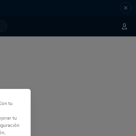
Con tu
jorar tu
iguración
ón,