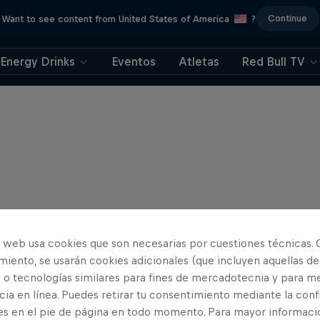
Continue
Want to see content from United States of America
?
Energy Drinks
Eventos
Atletas
Red Bull TV
o web usa cookies que son necesarias por cuestiones técnicas. 
iento, se usarán cookies adicionales (que incluyen aquellas de
 o tecnologías similares para fines de mercadotecnia y para me
ia en línea. Puedes retirar tu consentimiento mediante la conf
es en el pie de página en todo momento. Para mayor informaci