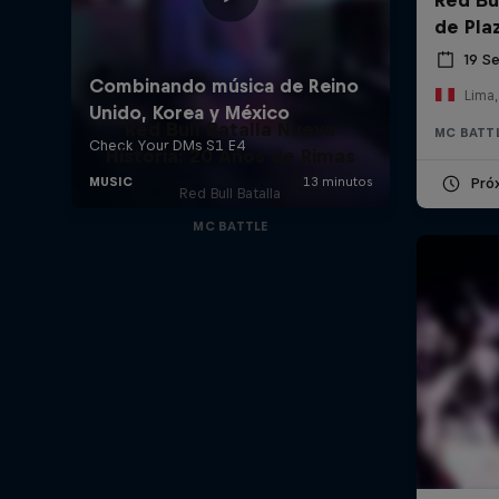
de Pla
19 S
Lima,
Red Bull Batalla Nueva
MC BATT
Historia: 20 Años de Rimas
Pró
Red Bull Batalla
MC BATTLE