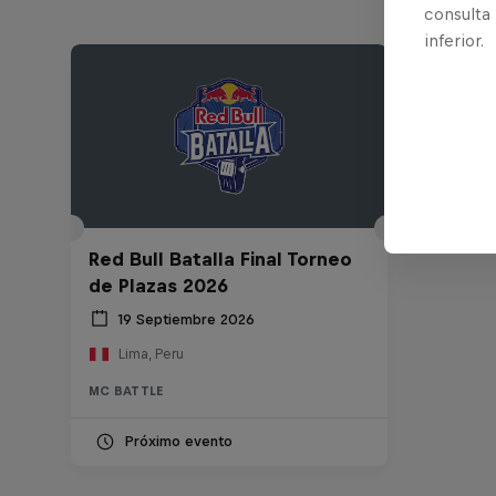
consulta
inferior.
Red Bull Batalla Final Torneo
de Plazas 2026
19 Septiembre 2026
Lima, Peru
MC BATTLE
Próximo evento