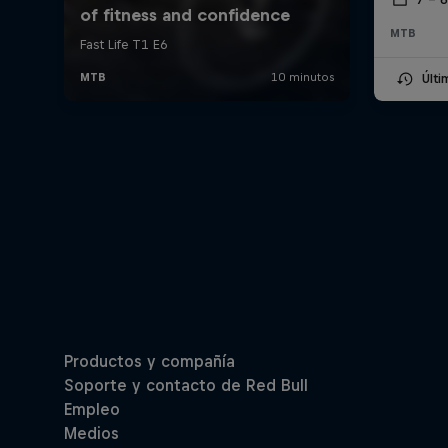
MTB
Últ