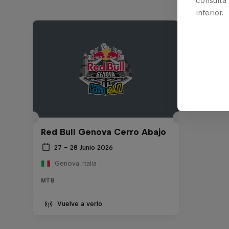
consulta
inferior.
Red Bull Genova Cerro Abajo
27 – 28 Junio 2026
Genova, Italia
MTB
Vuelve a verlo