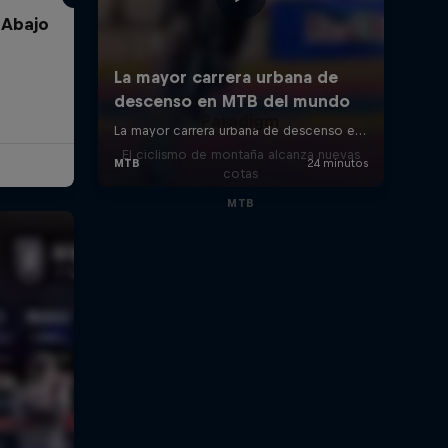
 Abajo
Paradigm
El ciclismo de montaña alcanza nuevas
cotas
MTB