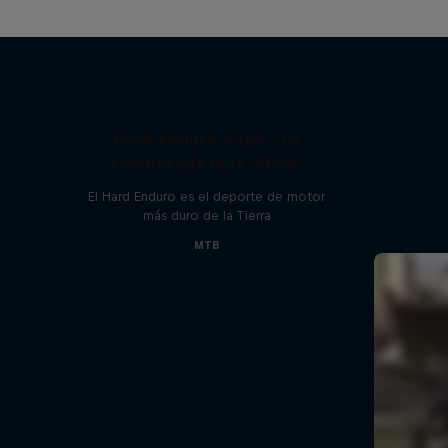
Hard Enduro 2025: ¿La
temporada más difícil?
El Hard Enduro es el deporte de motor
más duro de la Tierra
MTB