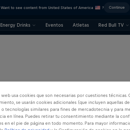
Continue
Want to see content from United States of America
?
Energy Drinks
Eventos
Atletas
Red Bull TV
o web usa cookies que son necesarias por cuestiones técnicas. 
iento, se usarán cookies adicionales (que incluyen aquellas de
 o tecnologías similares para fines de mercadotecnia y para me
ia en línea. Puedes retirar tu consentimiento mediante la conf
es en el pie de página en todo momento. Para mayor informaci