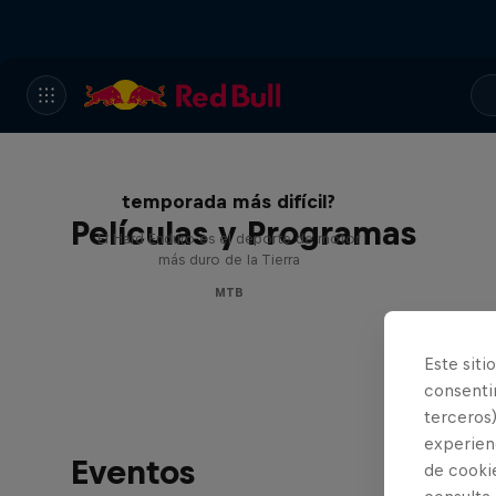
Hard Enduro 2025: ¿La
temporada más difícil?
Películas y Programas
El Hard Enduro es el deporte de motor
más duro de la Tierra
MTB
Este siti
consentim
terceros)
experienc
Eventos
de cooki