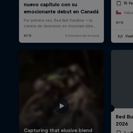
15 F
Valpa
MTB
Vuel
Red Bu
2026
7 – 