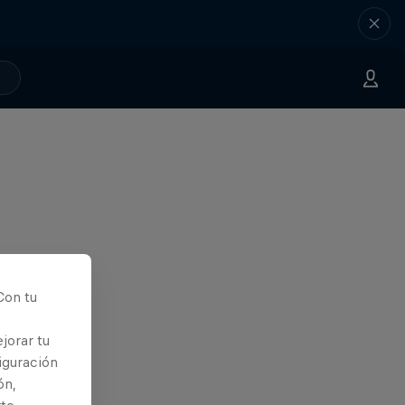
Con tu
jorar tu
iguración
ón,