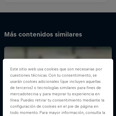
Más contenidos similares
Este sitio web usa cookies que son necesarias por
cuestiones técnicas. Con tu consentimiento, se
usarán cookies adicionales (que incluyen aquellas
de terceros) o tecnologías similares para fines de
mercadotecnia y para mejorar tu experiencia en
línea. Puedes retirar tu consentimiento mediante la
configuración de cookies en el pie de página en
todo momento. Para mayor información, consulta la