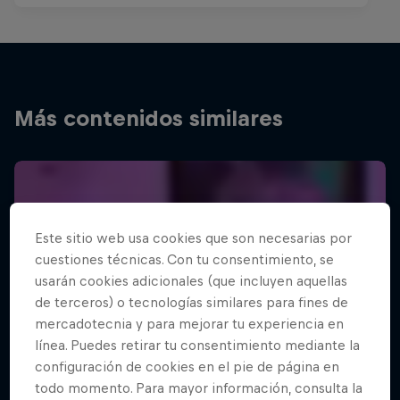
Más contenidos similares
Este sitio web usa cookies que son necesarias por
cuestiones técnicas. Con tu consentimiento, se
usarán cookies adicionales (que incluyen aquellas
de terceros) o tecnologías similares para fines de
mercadotecnia y para mejorar tu experiencia en
línea. Puedes retirar tu consentimiento mediante la
configuración de cookies en el pie de página en
todo momento. Para mayor información, consulta la