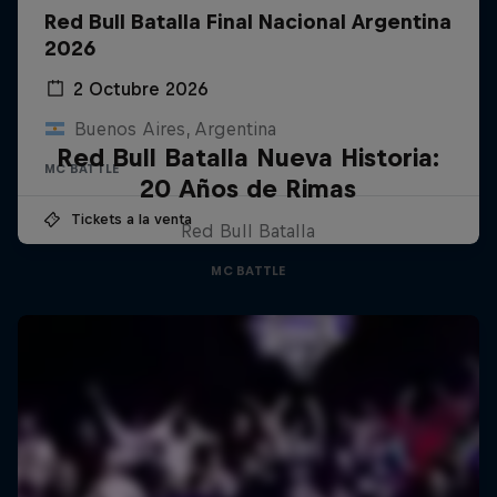
Red Bull Batalla Final Nacional Argentina
2026
2 Octubre 2026
Buenos Aires, Argentina
Red Bull Batalla Nueva Historia:
MC BATTLE
20 Años de Rimas
Tickets a la venta
Red Bull Batalla
MC BATTLE