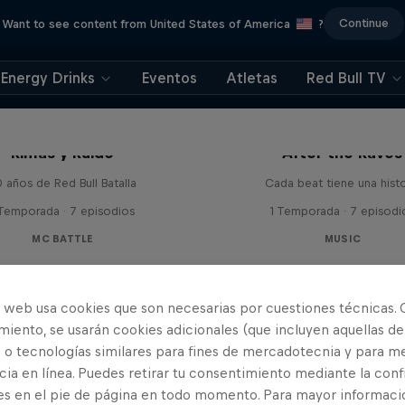
Continue
Want to see content from United States of America
?
Energy Drinks
Eventos
Atletas
Red Bull TV
Rimas y Ruido
After the Raves
 años de Red Bull Batalla
Cada beat tiene una histo
 Temporada · 7 episodios
1 Temporada · 7 episodi
MC BATTLE
MUSIC
o web usa cookies que son necesarias por cuestiones técnicas. 
iento, se usarán cookies adicionales (que incluyen aquellas de
 o tecnologías similares para fines de mercadotecnia y para me
ia en línea. Puedes retirar tu consentimiento mediante la conf
es en el pie de página en todo momento. Para mayor informaci