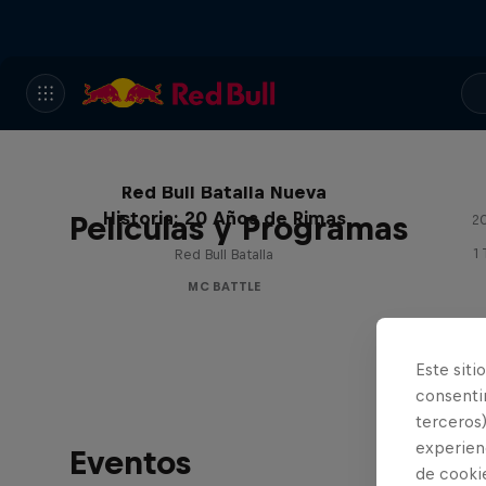
Red Bull Batalla Nueva
Historia: 20 Años de Rimas
Películas y Programas
20
1
Red Bull Batalla
MC BATTLE
Este siti
consentim
terceros)
experienc
Eventos
de cooki