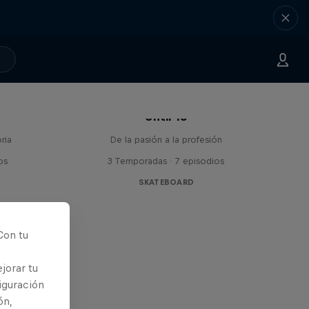
Until 18
ria
De la pasión a la profesión
os
3 Temporadas · 7 episodios
SKATEBOARD
Con tu
jorar tu
iguración
ón,