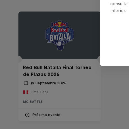
consulta
inferior.
Red Bull Batalla Final Torneo
de Plazas 2026
19 Septiembre 2026
Lima, Peru
MC BATTLE
Próximo evento