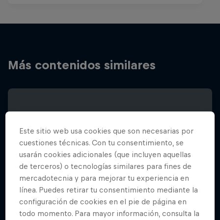
Más contenidos similares
Este sitio web usa cookies que son necesarias por
cuestiones técnicas. Con tu consentimiento, se
usarán cookies adicionales (que incluyen aquellas
de terceros) o tecnologías similares para fines de
mercadotecnia y para mejorar tu experiencia en
línea. Puedes retirar tu consentimiento mediante la
configuración de cookies en el pie de página en
todo momento. Para mayor información, consulta la