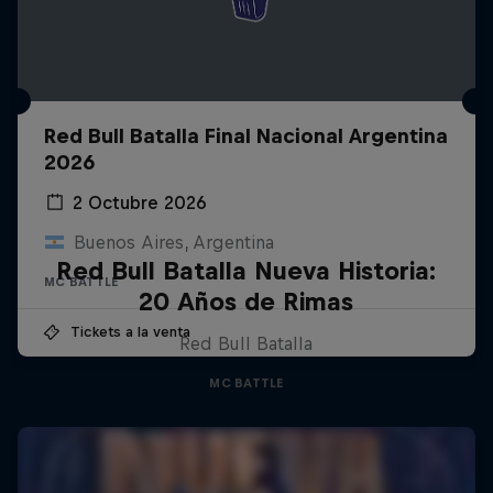
Red Bull Batalla Final Nacional Argentina
2026
2 Octubre 2026
Buenos Aires, Argentina
Red Bull Batalla Nueva Historia:
MC BATTLE
20 Años de Rimas
Tickets a la venta
Red Bull Batalla
MC BATTLE