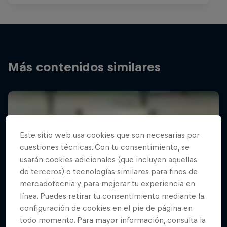
Más contenidos similares
Este sitio web usa cookies que son necesarias por
cuestiones técnicas. Con tu consentimiento, se
usarán cookies adicionales (que incluyen aquellas
de terceros) o tecnologías similares para fines de
mercadotecnia y para mejorar tu experiencia en
línea. Puedes retirar tu consentimiento mediante la
configuración de cookies en el pie de página en
todo momento. Para mayor información, consulta la