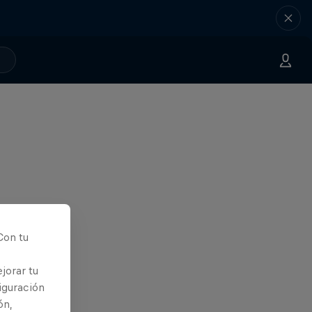
Con tu
jorar tu
iguración
ón,