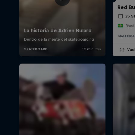
Red Bu
25 S
Brasil
SKATEBO
Vuel