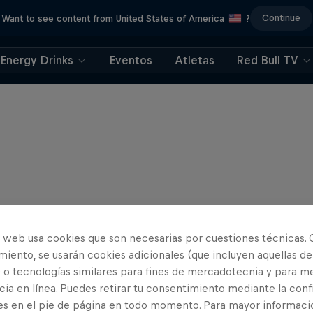
Continue
Want to see content from United States of America
?
Energy Drinks
Eventos
Atletas
Red Bull TV
o web usa cookies que son necesarias por cuestiones técnicas. 
iento, se usarán cookies adicionales (que incluyen aquellas de
 o tecnologías similares para fines de mercadotecnia y para me
ia en línea. Puedes retirar tu consentimiento mediante la conf
es en el pie de página en todo momento. Para mayor informaci