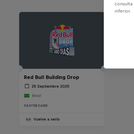
consulta
inferior.
Red Bull Building Drop
25 Septiembre 2025
Brasil
SKATEBOARD
Vuelve a verlo