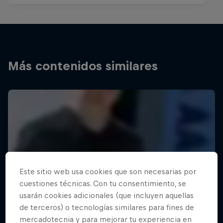
Más contenidos similares
Este sitio web usa cookies que son necesarias por
cuestiones técnicas. Con tu consentimiento, se
usarán cookies adicionales (que incluyen aquellas
de terceros) o tecnologías similares para fines de
mercadotecnia y para mejorar tu experiencia en