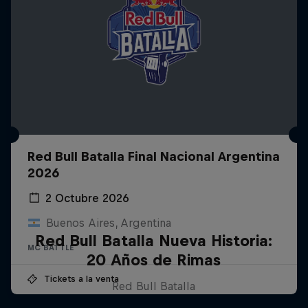
Red Bull Batalla Final Nacional Argentina
2026
2 Octubre 2026
Buenos Aires, Argentina
Red Bull Batalla Nueva Historia:
MC BATTLE
20 Años de Rimas
Tickets a la venta
Red Bull Batalla