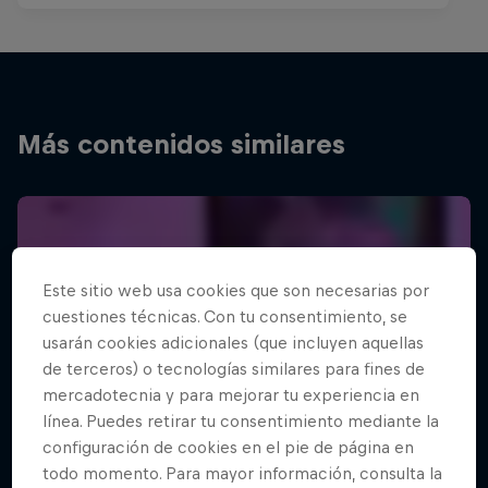
Más contenidos similares
Este sitio web usa cookies que son necesarias por
cuestiones técnicas. Con tu consentimiento, se
usarán cookies adicionales (que incluyen aquellas
de terceros) o tecnologías similares para fines de
mercadotecnia y para mejorar tu experiencia en
línea. Puedes retirar tu consentimiento mediante la
configuración de cookies en el pie de página en
todo momento. Para mayor información, consulta la