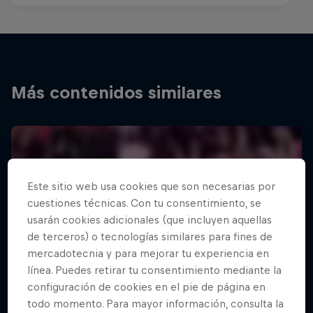
Más contenidos similares
Este sitio web usa cookies que son necesarias por
cuestiones técnicas. Con tu consentimiento, se
usarán cookies adicionales (que incluyen aquellas
de terceros) o tecnologías similares para fines de
mercadotecnia y para mejorar tu experiencia en
línea. Puedes retirar tu consentimiento mediante la
configuración de cookies en el pie de página en
todo momento. Para mayor información, consulta la