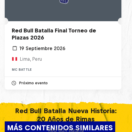
Red Bull Batalla Final Torneo de
Plazas 2026
19 Septiembre 2026
Lima, Peru
MC BATTLE
Próximo evento
Red Bull Batalla Nueva Historia:
20 Años de Rimas
MÁS CONTENIDOS SIMILARES
Red Bull Batalla