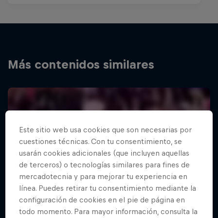
Más contenidos similares
Este sitio web usa cookies que son necesarias por
cuestiones técnicas. Con tu consentimiento, se
usarán cookies adicionales (que incluyen aquellas
de terceros) o tecnologías similares para fines de
mercadotecnia y para mejorar tu experiencia en
línea. Puedes retirar tu consentimiento mediante la
configuración de cookies en el pie de página en
todo momento. Para mayor información, consulta la