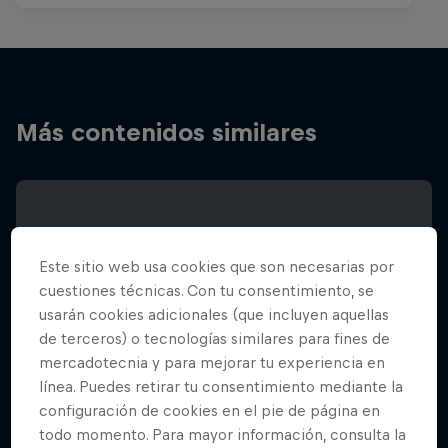
Más contenidos similares
Este sitio web usa cookies que son necesarias por
cuestiones técnicas. Con tu consentimiento, se
usarán cookies adicionales (que incluyen aquellas
de terceros) o tecnologías similares para fines de
mercadotecnia y para mejorar tu experiencia en
línea. Puedes retirar tu consentimiento mediante la
configuración de cookies en el pie de página en
todo momento. Para mayor información, consulta la