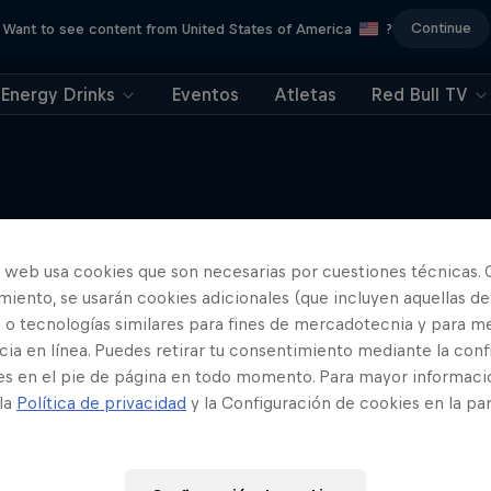
Continue
Want to see content from United States of America
?
Energy Drinks
Eventos
Atletas
Red Bull TV
o web usa cookies que son necesarias por cuestiones técnicas. 
Más contenidos similares
iento, se usarán cookies adicionales (que incluyen aquellas de
 o tecnologías similares para fines de mercadotecnia y para me
ia en línea. Puedes retirar tu consentimiento mediante la conf
es en el pie de página en todo momento. Para mayor informaci
 la
Política de privacidad
y la Configuración de cookies en la pa