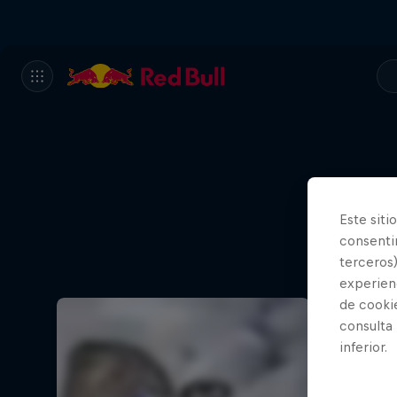
Este siti
consentim
terceros)
experienc
de cooki
consulta
inferior.