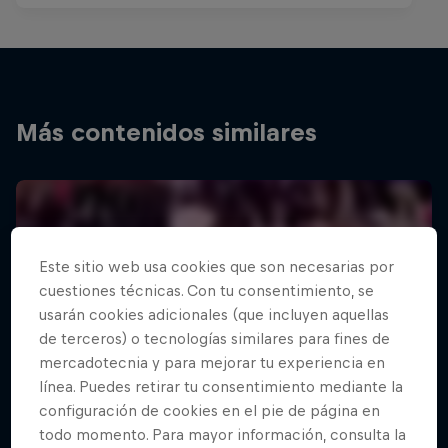
Más contenidos similares
Este sitio web usa cookies que son necesarias por
cuestiones técnicas. Con tu consentimiento, se
usarán cookies adicionales (que incluyen aquellas
de terceros) o tecnologías similares para fines de
mercadotecnia y para mejorar tu experiencia en
línea. Puedes retirar tu consentimiento mediante la
configuración de cookies en el pie de página en
todo momento. Para mayor información, consulta la