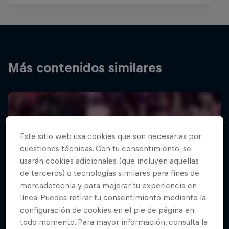
Más contenidos similares
Este sitio web usa cookies que son necesarias por
cuestiones técnicas. Con tu consentimiento, se
usarán cookies adicionales (que incluyen aquellas
de terceros) o tecnologías similares para fines de
mercadotecnia y para mejorar tu experiencia en
línea. Puedes retirar tu consentimiento mediante la
configuración de cookies en el pie de página en
todo momento. Para mayor información, consulta la