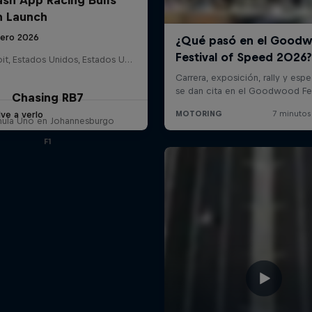
n Launch
nero 2026
Detroit, Estados Unidos, Estados Unidos
Chasing RB7
ve a verlo
mula Uno en Johannesburgo
F1