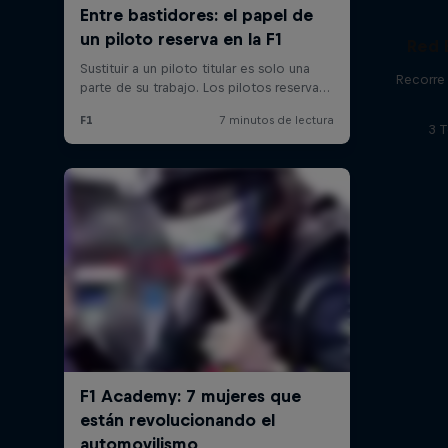
Red 
Recorre 
3 