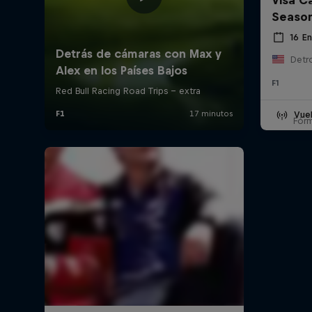
Seaso
16 E
F1
Vuel
Fór