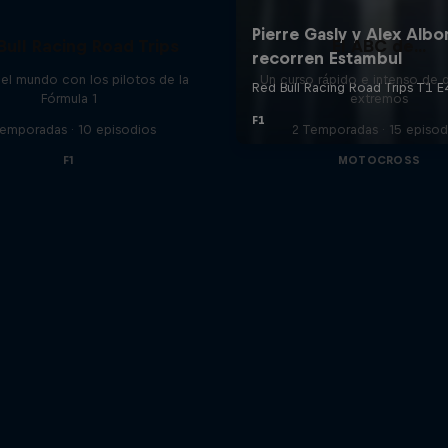
Bull Racing Road Trips
El ABC de...
el mundo con los pilotos de la
Un curso rápido e intenso de 
Fórmula 1
extremos
Temporadas · 10 episodios
2 Temporadas · 15 episod
F1
MOTOCROSS