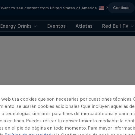
Continue
Want to see content from United States of America
?
Energy Drinks
Eventos
Atletas
Red Bull TV
o web usa cookies que son necesarias por cuestiones técnicas. 
iento, se usarán cookies adicionales (que incluyen aquellas de
 o tecnologías similares para fines de mercadotecnia y para me
ia en línea. Puedes retirar tu consentimiento mediante la conf
es en el pie de página en todo momento. Para mayor informaci