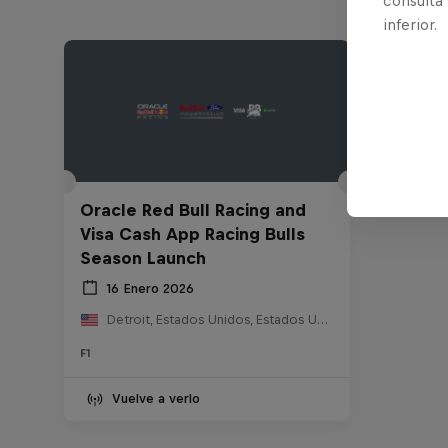
consulta
inferior.
Oracle Red Bull Racing and
Visa Cash App Racing Bulls
Season Launch
16 Enero 2026
Detroit, Estados Unidos, Estados Unidos
F1
Vuelve a verlo