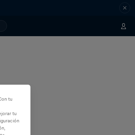
Con tu
jorar tu
iguración
ón,