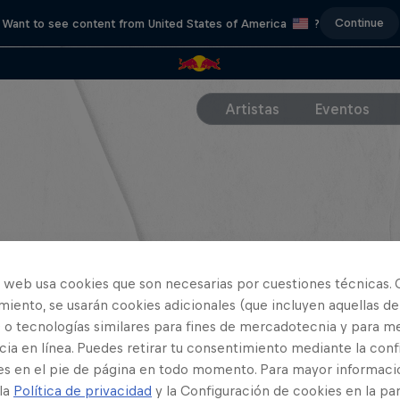
Continue
Want to see content from United States of America
?
Artistas
Eventos
o web usa cookies que son necesarias por cuestiones técnicas. 
iento, se usarán cookies adicionales (que incluyen aquellas de
 o tecnologías similares para fines de mercadotecnia y para me
ia en línea. Puedes retirar tu consentimiento mediante la conf
es en el pie de página en todo momento. Para mayor informaci
 la
Política de privacidad
y la Configuración de cookies en la pa