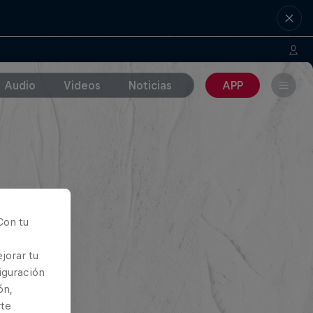
Audio
Videos
Noticias
APP
Con tu
jorar tu
iguración
ón,
rte