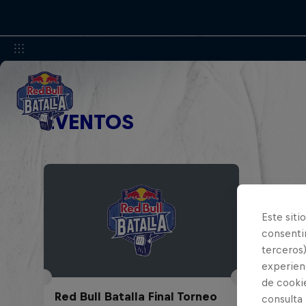
EVENTOS
Este siti
consentim
terceros)
experienc
de cooki
Red Bull Batalla Final Torneo
consulta