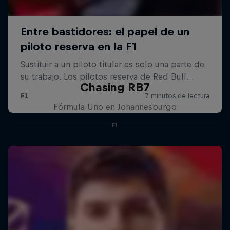
Chasing RB7
Fórmula Uno en Johannesburgo
F1