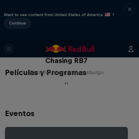
Want to see content from United States of America
?
Continue
Chasing RB7
Películas y Programas
Fórmula Uno en Johannesburgo
F1
Eventos