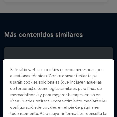
Más contenidos similares
Este sitio web usa cookies que son necesarias por
cuestiones técnicas. Con tu consentimiento, se
usarán cookies adicionales (que incluyen aquellas
de terceros) o tecnologías similares para fines de
mercadotecnia y para mejorar tu experiencia en
línea. Puedes retirar tu consentimiento mediante la
configuración de cookies en el pie de página en
todo momento. Para mayor información, consulta la