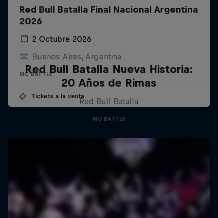
Red Bull Batalla Final Nacional Argentina
2026
2 Octubre 2026
Buenos Aires, Argentina
Red Bull Batalla Nueva Historia:
MC BATTLE
20 Años de Rimas
Tickets a la venta
Red Bull Batalla
MC BATTLE