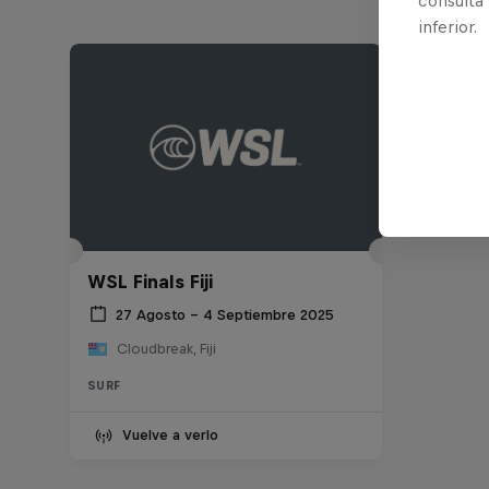
consulta
inferior.
WSL Finals Fiji
27 Agosto – 4 Septiembre 2025
Cloudbreak, Fiji
SURF
Vuelve a verlo