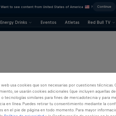
Continue
Want to see content from United States of America
?
Energy Drinks
Eventos
Atletas
Red Bull TV
o web usa cookies que son necesarias por cuestiones técnicas. 
iento, se usarán cookies adicionales (que incluyen aquellas de
 o tecnologías similares para fines de mercadotecnia y para me
ia en línea. Puedes retirar tu consentimiento mediante la conf
es en el pie de página en todo momento. Para mayor informaci