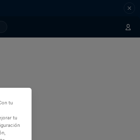
Con tu
jorar tu
iguración
ón,