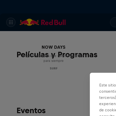
NOW DAYS
Películas y Programas
Mujeres pioneras que cambiaron el surf
para siempre
SURF
Este siti
consentim
terceros)
experienc
Eventos
de cooki